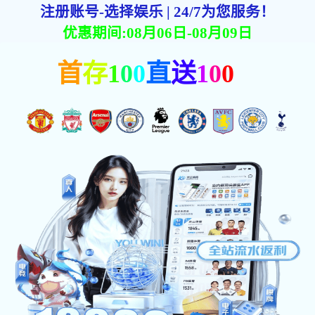
联络博鱼官网
首页
联络博鱼官网